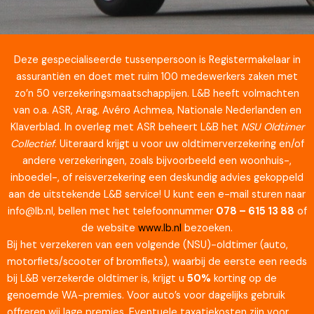
Deze gespecialiseerde tussenpersoon is Registermakelaar in
assurantiën en doet met ruim 100 medewerkers zaken met
zo’n 50 verzekeringsmaatschappijen. L&B heeft volmachten
van o.a. ASR, Arag, Avéro Achmea, Nationale Nederlanden en
Klaverblad. In overleg met ASR beheert L&B het
NSU Oldtimer
Collectief
. Uiteraard krijgt u voor uw oldtimerverzekering en/of
andere verzekeringen, zoals bijvoorbeeld een woonhuis-,
inboedel-, of reisverzekering een deskundig advies gekoppeld
aan de uitstekende L&B service! U kunt een e-mail sturen naar
info@lb.nl, bellen met het telefoonnummer
078 – 615 13 88
of
de website
www.lb.nl
bezoeken.
Bij het verzekeren van een volgende (NSU)-oldtimer (auto,
motorfiets/scooter of bromfiets), waarbij de eerste een reeds
bij L&B verzekerde oldtimer is, krijgt u
50%
korting op de
genoemde WA-premies. Voor auto’s voor dagelijks gebruik
offreren wij lage premies. Eventuele taxatiekosten zijn voor