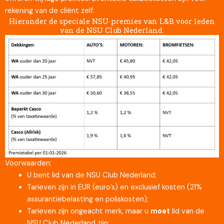
rekening van de cliënt zelf.
Hieronder de speciale NSU-premies van L&B voor leden
van de NSU Club Nederland:
Voorwaarden:
U bent lid van de NSU Club Nederland;
Tarieven zijn in EUR (euro’s) en exclusief kosten (21%
assurantiebelasting en poliskosten);
Tarieven zijn ongeacht merk, maar u
moet
lid van de
NSU Club Nederland zijn;