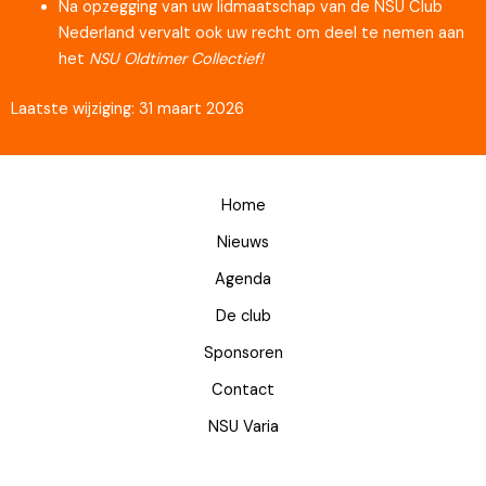
Na opzegging van uw lidmaatschap van de NSU Club
Nederland vervalt ook uw recht om deel te nemen aan
het
NSU Oldtimer Collectief!
Laatste wijziging: 31 maart 2026
Home
Nieuws
Agenda
De club
Sponsoren
Contact
NSU Varia