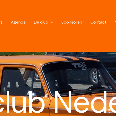
ws
Agenda
De club
Sponsoren
Contact
lub Ned