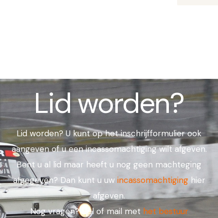
Lid worden?
Lid worden? U kunt op het inschrijfformulier ook
aangeven of u een incassomachtiging wilt afgeven.
Bent u al lid maar heeft u nog geen machteging
afgegeven? Dan kunt u uw
incassomachtiging
hier
afgeven.
Nog vragen? Bel of mail met
het bestuur