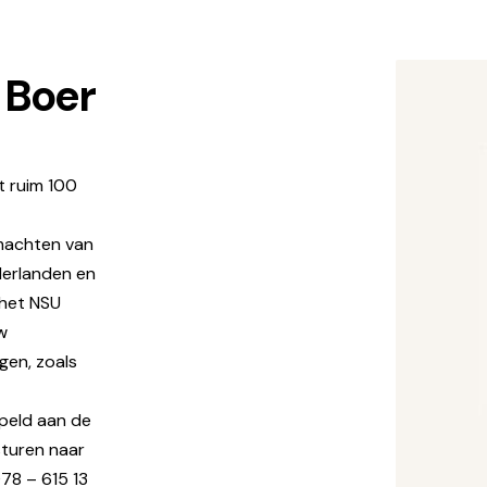
 Boer
t ruim 100
machten van
derlanden en
 het NSU
uw
gen, zoals
peld aan de
sturen naar
78 – 615 13