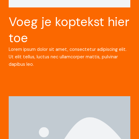
Voeg je koptekst hier
toe
Lorem ipsum dolor sit amet, consectetur adipiscing elit.
Ut elit tellus, luctus nec ullamcorper mattis, pulvinar
dapibus leo.