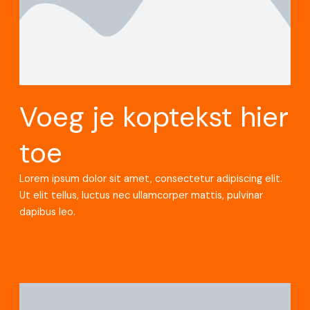
Voeg je koptekst hier
toe
Lorem ipsum dolor sit amet, consectetur adipiscing elit.
Ut elit tellus, luctus nec ullamcorper mattis, pulvinar
dapibus leo.