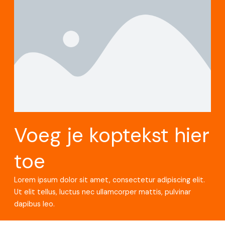
Voeg je koptekst hier
toe
Lorem ipsum dolor sit amet, consectetur adipiscing elit.
Ut elit tellus, luctus nec ullamcorper mattis, pulvinar
dapibus leo.