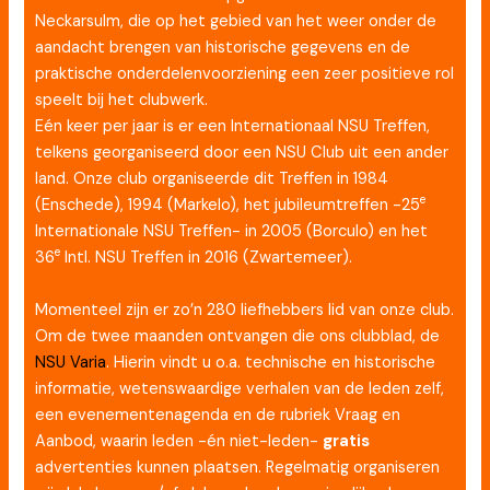
Neckarsulm, die op het gebied van het weer onder de
aandacht brengen van historische gegevens en de
praktische onderdelenvoorziening een zeer positieve rol
speelt bij het clubwerk.
Eén keer per jaar is er een Internationaal NSU Treffen,
telkens georganiseerd door een NSU Club uit een ander
land. Onze club organiseerde dit Treffen in 1984
e
(Enschede), 1994 (Markelo), het jubileumtreffen -25
Internationale NSU Treffen- in 2005 (Borculo) en het
e
36
Intl. NSU Treffen in 2016 (Zwartemeer).
Momenteel zijn er zo’n 280 liefhebbers lid van onze club.
Om de twee maanden ontvangen die ons clubblad, de
NSU Varia
. Hierin vindt u o.a. technische en historische
informatie, wetens­waardige verhalen van de leden zelf,
een evenementenagenda en de rubriek Vraag en
Aanbod, waarin leden -én niet-leden-
gratis
advertenties kunnen plaatsen. Regelmatig organiseren