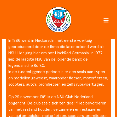
Ga
naar
Lid worden?
de
inhoud
Mogen wij ons even voorstellen?
Beste NSU-liefhebber,
In 1886 werd in Neckarsulm het eerste voertuig
geproduceerd door de firma die later bekend werd als
NSU. Het ging hier om het HochRad Germania. In 1977
liep de laatste NSU van de lopende ­band: de
legendarische Ro 80.
In de tussenliggende periode is er een scala aan typen
en modellen geweest, waaronder fietsen, motorfietsen,
scooters, auto’s, bromfietsen en zelfs rupsvoertuigen.
Op 29 november 1981 is de NSU Club Nederland
opgericht. De club stelt zich ten doel: “Het bevorderen
van het in stand houden, verzamelen en restaureren
van automobielen, motorfietsen, scooters, bromfietsen,