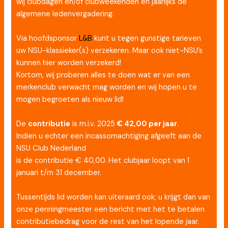
wij clubdagen en/of clubweekenden en jaarlijks de
algemene ledenvergadering.
Via hoofdsponsor
L&B
kunt u tegen gunstige tarieven
uw NSU-klassieker(s) verzekeren. Maar ook niet-NSU’s
kunnen hier worden verzekerd!
Kortom, wij proberen alles te doen wat er van een
merkenclub verwacht mag worden en wij hopen u te
mogen begroeten als nieuw lid!
De
contributie
is m.i.v. 2025
€ 42,00 per jaar
.
Indien u echter een incassomachtiging afgeeft aan de
NSU Club Nederland
is de contributie € 40,00. Het clubjaar loopt van 1
januari t/m 31 december.
Tussentijds lid worden kan uiteraard ook; u krijgt dan van
onze penningmeester een bericht met het te betalen
contributiebedrag voor de rest van het lopende jaar.