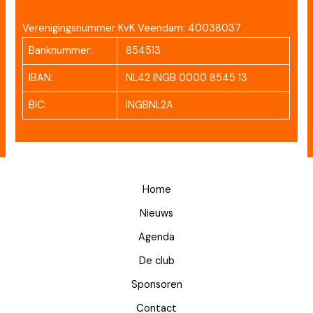
Verenigingsnummer KvK Veendam: 40038037
Banknummer:
854513
IBAN:
NL42 INGB 0000 8545 13
BIC:
INGBNL2A
Home
Nieuws
Agenda
De club
Sponsoren
Contact