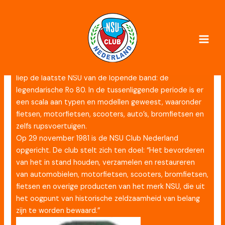
Ga
naar
De club
de
inhoud
In 1886 werd in Neckarsulm het eerste voertuig
geproduceerd door de firma die later bekend werd als
NSU. Het ging hier om het HochRad Germania. In 1977
liep de laatste NSU van de lopende ­band: de
legendarische Ro 80. In de tussenliggende periode is er
een scala aan typen en modellen geweest, waaronder
fietsen, motorfietsen, scooters, auto’s, bromfietsen en
zelfs rupsvoertuigen.
Op 29 november 1981 is de NSU Club Nederland
opgericht. De club stelt zich ten doel: “Het bevorderen
van het in stand houden, verzamelen en restaureren
van automobielen, motorfietsen, scooters, bromfietsen,
fietsen en overige producten van het merk NSU, die uit
het oogpunt van historische zeldzaamheid van belang
zijn te worden bewaard.”