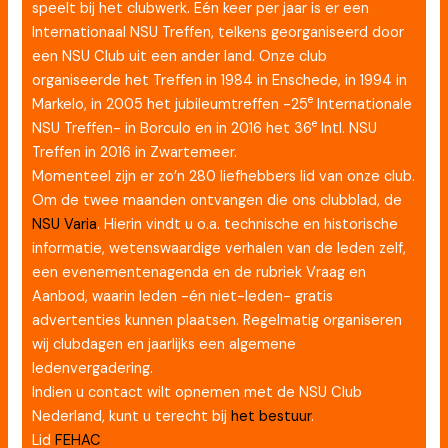
speelt bij het clubwerk. Eén keer per jaar is er een
Internationaal NSU Treffen, telkens georganiseerd door
een NSU Club uit een ander land. Onze club
organiseerde het Treffen in 1984 in Enschede, in 1994 in
e
Markelo, in 2005 het jubileumtreffen -25
Internationale
e
NSU Treffen- in Borculo en in 2016 het 36
Intl. NSU
Treffen in 2016 in Zwartemeer.
Momenteel zijn er zo’n 280 liefhebbers lid van onze club.
Om de twee maanden ontvangen die ons clubblad, de
NSU Varia
. Hierin vindt u o.a. technische en historische
informatie, wetens­waardige verhalen van de leden zelf,
een evenementenagenda en de rubriek Vraag en
Aanbod, waarin leden -én niet-leden- gratis
advertenties kunnen plaatsen. Regelmatig organiseren
wij clubdagen en jaarlijks een algemene
ledenvergadering.
Indien u contact wilt opnemen met de NSU Club
Nederland, kunt u terecht bij
het bestuur
.
Lid
FEHAC